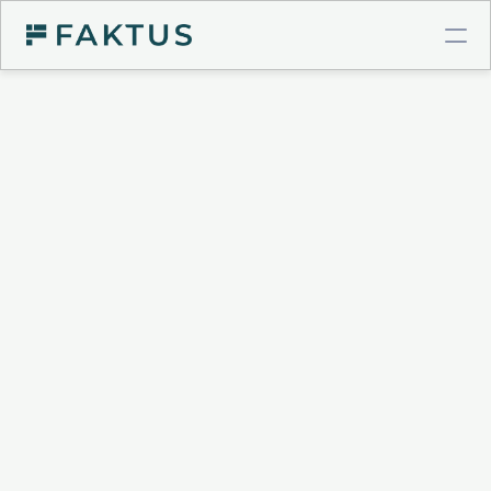
COMPTE PRO BTP
Virements instantanés
Cartes à plafonds
Intégrations comptables
GESTION DE POSTE CLIENT
Validation de factures
Connecteur Chorus Pro
Relances intelligentes
Recouvrement & Support juridique