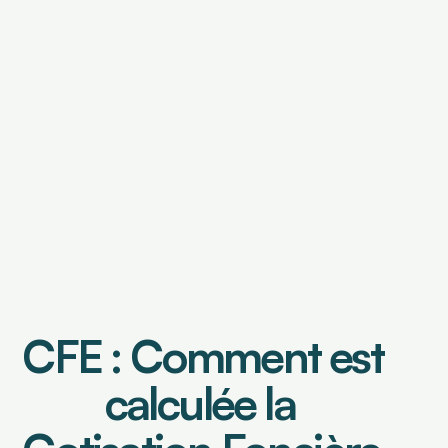
OUTILS DE FINANCEMENT
Financement de factures
Caution de retenue de garantie
OUTILS DE PILOTAGE
Tableau de bord & Poste client
Analyse risque crédit
Analyse de contrats
CFE : Comment est 
Prévisionnel de trésorerie
calculée la 
Select Language
Connexion
Demander une démo