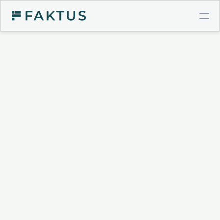
COMPTE PRO BTP
Virements instantanés
Cartes à plafonds
Intégrations comptables
GESTION DE POSTE CLIENT
Validation de factures
Connecteur Chorus Pro
Relances intelligentes
Recouvrement & Support juridique