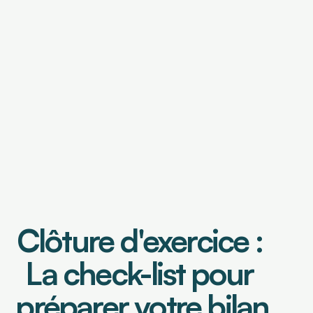
OUTILS DE FINANCEMENT
Financement de factures
Caution de retenue de garantie
OUTILS DE PILOTAGE
Tableau de bord & Poste client
Analyse risque crédit
Analyse de contrats
Clôture d'exercice : 
Prévisionnel de trésorerie
La check-list pour 
préparer votre bilan 
Select Language
Connexion
Demander une démo