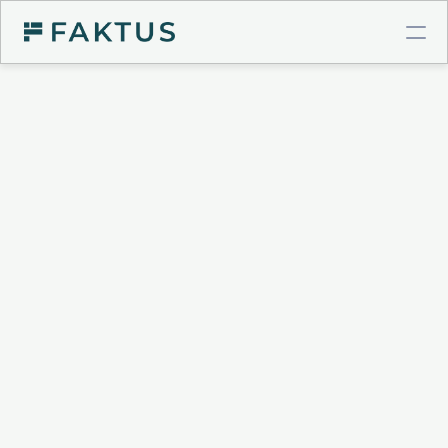
COMPTE PRO BTP
Virements instantanés
Cartes à plafonds
Intégrations comptables
GESTION DE POSTE CLIENT
Validation de factures
Connecteur Chorus Pro
Relances intelligentes
Recouvrement & Support juridique