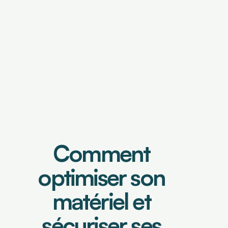
OUTILS DE FINANCEMENT
Financement de factures
Caution de retenue de garantie
OUTILS DE PILOTAGE
Comment 
Tableau de bord & Poste client
Analyse risque crédit
Analyse de contrats
optimiser son 
Prévisionnel de trésorerie
matériel et 
sécuriser ses 
Select Language
Connexion
Demander une démo