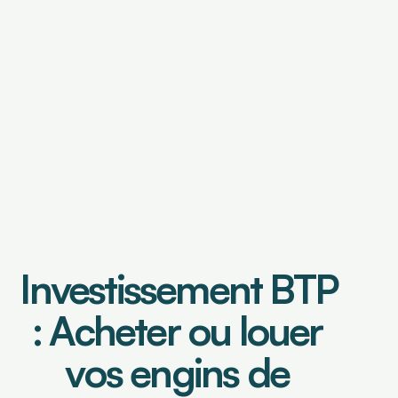
OUTILS DE FINANCEMENT
Financement de factures
Caution de retenue de garantie
OUTILS DE PILOTAGE
Tableau de bord & Poste client
Investissement BTP 
Analyse risque crédit
Analyse de contrats
Prévisionnel de trésorerie
: Acheter ou louer 
vos engins de 
Select Language
Connexion
Demander une démo