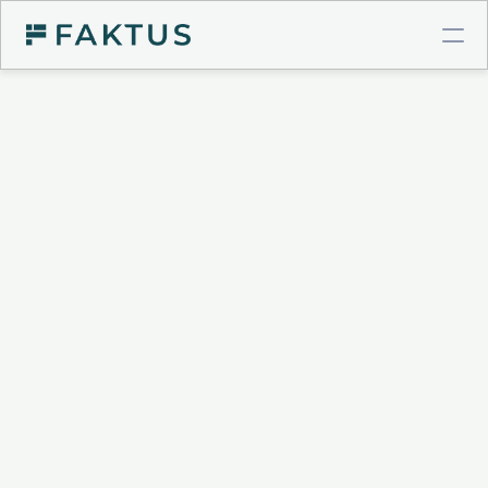
COMPTE PRO BTP
Virements instantanés
Cartes à plafonds
Intégrations comptables
GESTION DE POSTE CLIENT
Validation de factures
Connecteur Chorus Pro
Relances intelligentes
Recouvrement & Support juridique