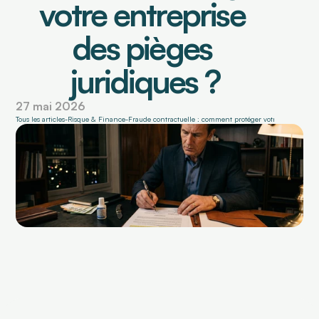
votre entreprise 
des pièges 
BOITE À OUTILS
Blog Faktus
juridiques ?
Simulateur de trésorerie
27 mai 2026
Tous les articles
-
Risque & Finance
-
Fraude contractuelle : comment protéger votre entreprise 
Notre mission
Nos engagements
Nos Experts Régionaux
L'équipe dirigeante
Contactez-nous
Fonctionnalités
Qui sommes-nous ?
Simulateur de t