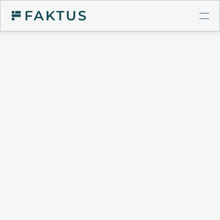
COMPTE PRO BTP
Virements instantanés
Cartes à plafonds
Intégrations comptables
GESTION DE POSTE CLIENT
Validation de factures
Connecteur Chorus Pro
Relances intelligentes
Recouvrement & Support juridique