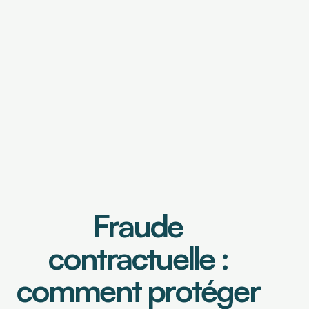
OUTILS DE FINANCEMENT
Financement de factures
Caution de retenue de garantie
OUTILS DE PILOTAGE
Tableau de bord & Poste client
Analyse risque crédit
Fraude 
Analyse de contrats
Prévisionnel de trésorerie
contractuelle : 
comment protéger 
Select Language
Connexion
Demander une démo