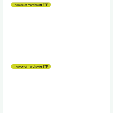
Indexes et marché du BTP
RGE : label Reconnu Garant de 
l’Environnement
Indexes et marché du BTP
DPGF : Décomposition du Prix Global et 
Forfaitaire