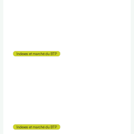
BPU : bordereau des prix unitaires
Indexes et marché du BTP
Travaux Gros-Œuvre (GO) : définition
Indexes et marché du BTP