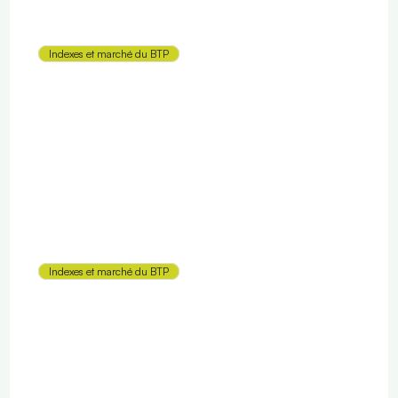
Indexes et marché du BTP
Révision de prix sur un marché du BTP
Indexes et marché du BTP