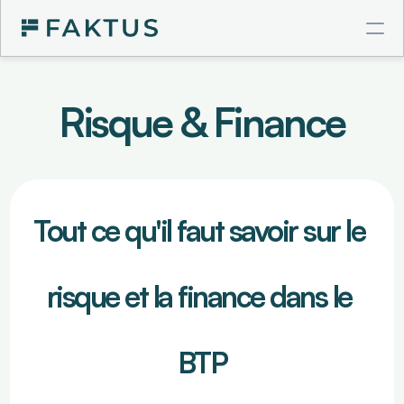
COMPTE PRO BTP
Risque & Finance
Virements instantanés
Cartes à plafonds
Intégrations comptables
Tout ce qu'il faut savoir sur le 
GESTION DE POSTE CLIENT
risque et la finance dans le 
Validation de factures
Connecteur Chorus Pro
Relances intelligentes
Recouvrement & Support juridique
BTP