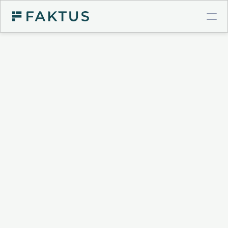
COMPTE PRO BTP
Virements instantanés
Cartes à plafonds
Intégrations comptables
GESTION DE POSTE CLIENT
Validation de factures
Connecteur Chorus Pro
Relances intelligentes
Recouvrement & Support juridique