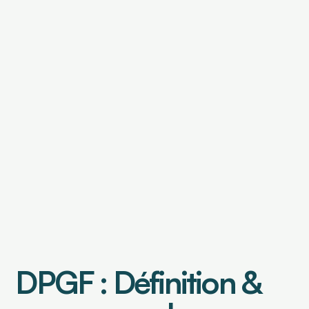
OUTILS DE FINANCEMENT
Financement de factures
Caution de retenue de garantie
OUTILS DE PILOTAGE
Tableau de bord & Poste client
Analyse risque crédit
Analyse de contrats
Prévisionnel de trésorerie
DPGF : Définition & 
Select Language
Connexion
Demander une démo