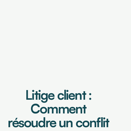
OUTILS DE FINANCEMENT
Financement de factures
Caution de retenue de garantie
OUTILS DE PILOTAGE
Tableau de bord & Poste client
Litige client : 
Analyse risque crédit
Analyse de contrats
Prévisionnel de trésorerie
Comment 
résoudre un conflit 
Select Language
Connexion
Demander une démo