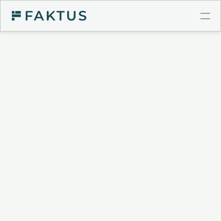
COMPTE PRO BTP
Virements instantanés
Cartes à plafonds
Intégrations comptables
GESTION DE POSTE CLIENT
Validation de factures
Connecteur Chorus Pro
Relances intelligentes
Recouvrement & Support juridique