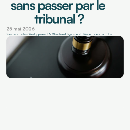
sans passer par le 
tribunal ?
BOITE À OUTILS
Blog Faktus
25 mai 2026
Tous les articles
-
Développement & Clientèle
-
Litige client : Résoudre un conflit sans tribunal
Simulateur de trésorerie
Notre mission
Nos engagements
Nos Experts Régionaux
L'équipe dirigeante
Contactez-nous
Fonctionnalités
Qui sommes-nous ?
Simulateur de t