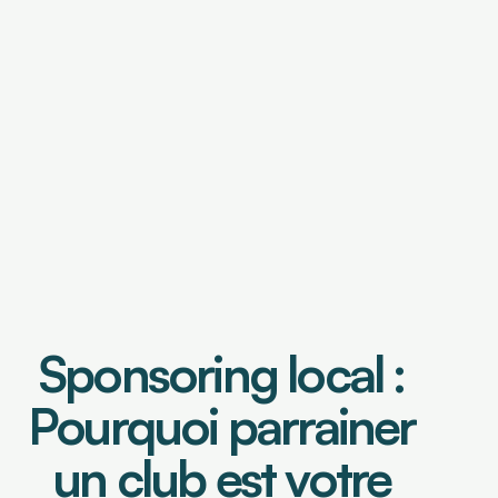
OUTILS DE FINANCEMENT
Financement de factures
Caution de retenue de garantie
OUTILS DE PILOTAGE
Tableau de bord & Poste client
Analyse risque crédit
Sponsoring local : 
Analyse de contrats
Prévisionnel de trésorerie
Pourquoi parrainer 
un club est votre 
Select Language
Connexion
Demander une démo