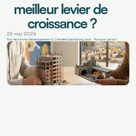
meilleur levier de 
BOITE À OUTILS
croissance ?
Blog Faktus
25 mai 2026
Tous les articles
-
Développement & Clientèle
-
Sponsoring local : Pourquoi parrainer son club lo
Simulateur de trésorerie
Notre mission
Nos engagements
Nos Experts Régionaux
L'équipe dirigeante
Contactez-nous
Fonctionnalités
Qui sommes-nous ?
Simulateur de t