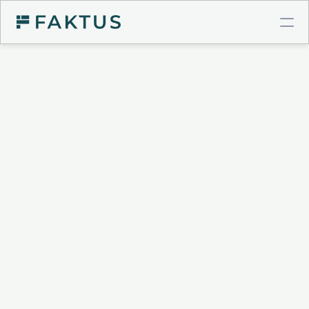
COMPTE PRO BTP
Virements instantanés
Cartes à plafonds
Intégrations comptables
GESTION DE POSTE CLIENT
Validation de factures
Connecteur Chorus Pro
Relances intelligentes
Recouvrement & Support juridique