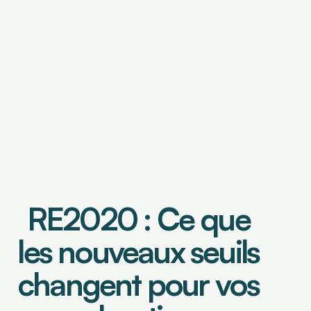
OUTILS DE FINANCEMENT
Financement de factures
Caution de retenue de garantie
OUTILS DE PILOTAGE
Tableau de bord & Poste client
RE2020 : Ce que 
Analyse risque crédit
Analyse de contrats
Prévisionnel de trésorerie
les nouveaux seuils 
changent pour vos 
Select Language
Connexion
Demander une démo