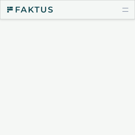
COMPTE PRO BTP
Virements instantanés
Cartes à plafonds
Intégrations comptables
GESTION DE POSTE CLIENT
Validation de factures
Connecteur Chorus Pro
Relances intelligentes
Recouvrement & Support juridique