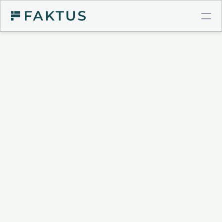
COMPTE PRO BTP
Virements instantanés
Cartes à plafonds
Intégrations comptables
GESTION DE POSTE CLIENT
Validation de factures
Connecteur Chorus Pro
Relances intelligentes
Recouvrement & Support juridique