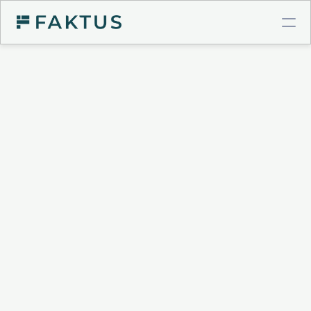
COMPTE PRO BTP
Virements instantanés
Cartes à plafonds
Intégrations comptables
GESTION DE POSTE CLIENT
Validation de factures
Connecteur Chorus Pro
Relances intelligentes
Recouvrement & Support juridique