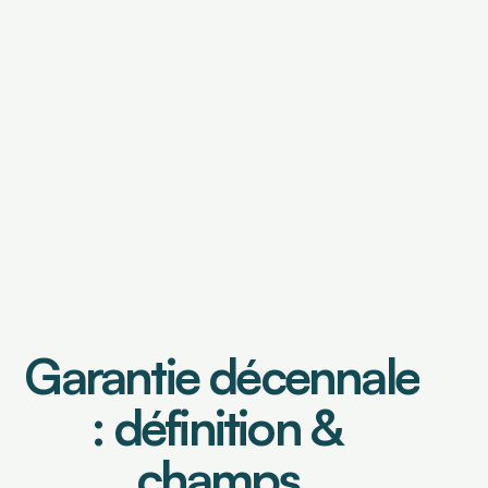
OUTILS DE FINANCEMENT
Financement de factures
Caution de retenue de garantie
OUTILS DE PILOTAGE
Tableau de bord & Poste client
Analyse risque crédit
Analyse de contrats
Garantie décennale 
Prévisionnel de trésorerie
: définition & 
champs 
Select Language
Connexion
Demander une démo