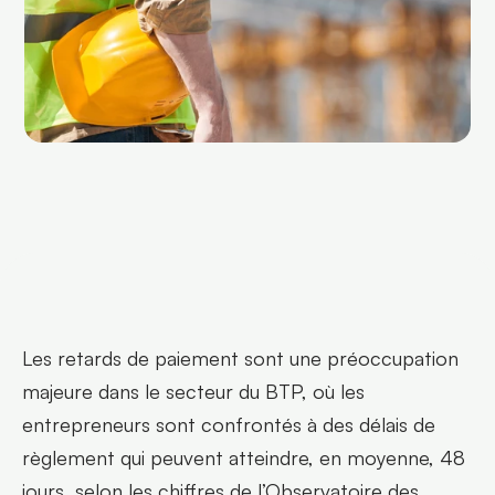
BOITE À OUTILS
Blog Faktus
Simulateur de trésorerie
Notre mission
Nos engagements
Nos Experts Régionaux
L'équipe dirigeante
Contactez-nous
Les retards de paiement sont une préoccupation 
majeure dans le secteur du BTP, où les 
Fonctionnalités
Qui sommes-nous ?
Simulateur de t
entrepreneurs sont confrontés à des délais de 
règlement qui peuvent atteindre, en moyenne, 48 
jours, selon les chiffres de l’Observatoire des 