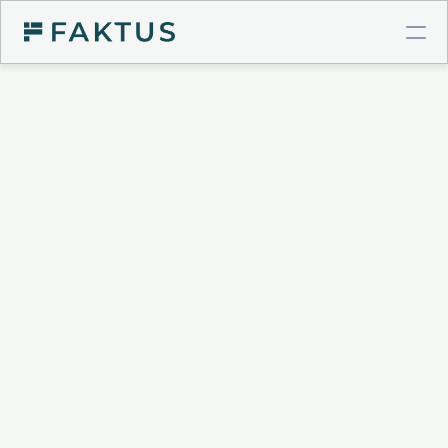
COMPTE PRO BTP
Virements instantanés
Cartes à plafonds
Intégrations comptables
GESTION DE POSTE CLIENT
Validation de factures
Connecteur Chorus Pro
Relances intelligentes
Recouvrement & Support juridique