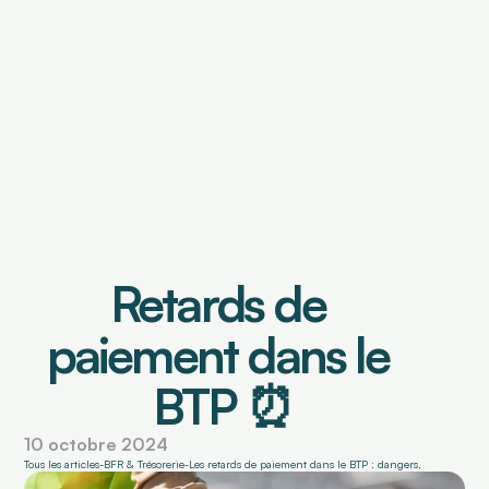
OUTILS DE FINANCEMENT
Financement de factures
Caution de retenue de garantie
OUTILS DE PILOTAGE
Retards de 
Tableau de bord & Poste client
Analyse risque crédit
paiement dans le 
Analyse de contrats
Prévisionnel de trésorerie
BTP ⏰
10 octobre 2024
Tous les articles
-
BFR & Trésorerie
-
Les retards de paiement dans le BTP : dangers, défis et solut
Select Language
Connexion
Demander une démo